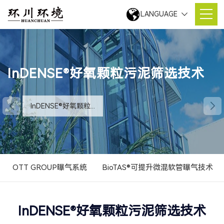
LANGUAGE
InDENSE®好氧颗粒污泥筛选技术
InDENSE®好氧颗粒...
OTT GROUP曝气系统
BioTAS®可提升微混软管曝气技术
InDENSE®好氧颗粒污泥筛选技术