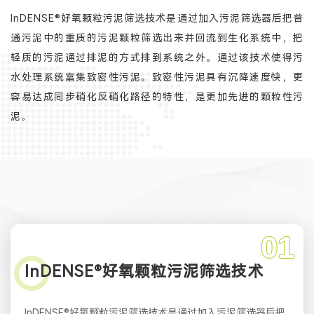
InDENSE
®
好氧颗粒污泥筛选技术
是通过加入污泥筛选器后把普
通污泥中的重质的污泥颗粒筛选出来并回流到生化系统中，把
轻质的污泥通过排泥的方式排到系统之外。通过该技术使得污
水处理系统富集致密性污泥。致密性污泥具有沉降速度快，更
容易达成同步硝化反硝化路径的特性，是更加先进的颗粒性污
泥。
01
InDENSE®好氧颗粒污泥筛选技术
InDENSE
®
好氧颗粒污泥筛选技术
是通过加入污泥筛选器后把