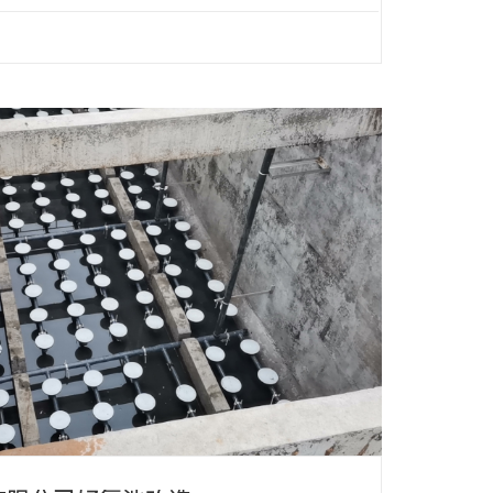
8年4月
-EPDM 管式膜片微孔曝气器