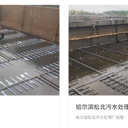
哈尔滨松北污水处
哈尔滨松北污水处理厂规模∶日
项目类型∶曝气系统改造
项目地址∶哈尔滨市利民开发