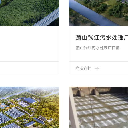
萧山钱江污水处理
萧山钱江污水处理厂四期
新增日处理量40万吨/日，地
总规模达74万吨/日
中央水污染防治储备库项目杭
OTT盘式曝气器50000余套
查看详情