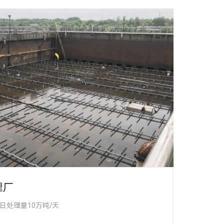
理厂
处理量10万吨/天
区