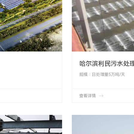
哈尔滨利民污水处
规模∶日处理量5万吨/天
项目类型∶ 曝气系统改造
保障项目OTT盘式曝气器50000余套
项目地址∶ 哈尔滨市利民开
本期曝气系统建设时间∶ 201
项目工艺∶CASS工艺
产品类型∶ HMT-65-1000
查看详情
产品数量∶4200套