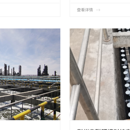
器
本期曝气系统建设时间∶ 201
项目工艺∶CASS工艺
产品类型∶HMT-65-1000
查看详情
产品数量∶ 4600套