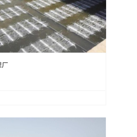
理厂
发区
7年12月
-EPDM 管式膜片微孔曝气器