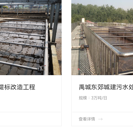
提标改造工程
禹城东郊城建污水
规模∶3万吨/日
项目类型∶ 曝气系统改造
项目地址∶ 山东省德州禹城
产品类型∶HMT-65-1000
产品数量∶ 1920个
查看详情