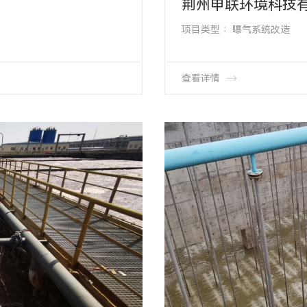
荆州申联环境科技
项目类型∶ 曝气系统改造
项目地址∶ 湖北省荆州市
产品类型∶管式曝气器HMT-69-
盘式曝气器D-REX-FLEXSIL的
查看详情